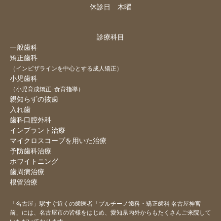
休診日 木曜
診療科目
一般歯科
矯正歯科
（インビザラインを中心とする成人矯正）
小児歯科
（小児育成矯正･食育指導）
親知らずの抜歯
入れ歯
歯科口腔外科
インプラント治療
マイクロスコープを用いた治療
予防歯科治療
ホワイトニング
歯周病治療
根管治療
「名古屋」駅すぐ近くの歯医者「プルチーノ歯科・矯正歯科 名古屋神宮
前」には、名古屋市の皆様をはじめ、
愛知県内外からもたくさんご来院して