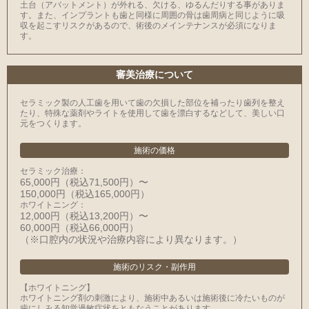
土台（アバットメント）が外れる、欠ける、ゆるんだりする事がありま
す。また、インプラントも歯と同様に周囲の骨は歯周病と同じように吸
収を起こすリスクがあるので、術後のメインテナンスが必須になりま
す。
審美治療について
セラミック製の⼈⼯⻭を⽤いて⻭の⽋損した部位を補ったり⻭列を整え
たり、特殊な薬剤やライトを使⽤して⻭を漂⽩するなどして、美しい⼝
元をつくります。
施術の価格
セラミック治療：
65,000円（税込71,500円）〜
150,000円（税込165,000円）
ホワイトニング：
12,000円（税込13,200円）〜
60,000円（税込66,000円）
（※⼝腔内の状況や治療内容により異なります。）
施術のリスク・副作用
【ホワイトニング】
ホワイトニング剤の刺激により、施術中あるいは施術後に冷たいものが
⻭にしみる知覚過敏症状をともなうことがあります。