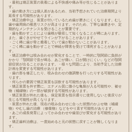
・最初は矯正装置の装着による不快感や痛み等が生じることがありま
す。
・歯の動き方には個人差があるため、当初予想されていた治療期間より
延長する可能性があります。
・矯正治療中は、装置が付いているため歯が磨きにくくなります。むし
歯や歯周病の罹患リスクが高まります。そのため、丁寧な歯磨きや、定
期的なメンテナンスを受けることが重要です。
・歯を動かすことにより歯根が吸収して短くなることが稀にあります。
また、歯ぐきがやせてラインが下がることがあります。
・ごく稀に歯が骨と癒着していて歯が動かないことがあります。
・ごく稀に歯を動かすことで神経が障害を受けて壊死することがありま
す。
・矯正治療中は咬み合わせが変化することで、一時的に顎関節に負担が
かかり「顎関節で音が鳴る、あごが痛い、口が開けにくい」などの顎関
節症状が出ることがあります。 ・様々な問題により、当初予定した治療
計画を変更する可能性があります。
・歯の形を修正したり、咬み合わせの微調整を行ったりする可能性があ
ります。
・何らかの要因で矯正装置を誤飲する可能性があります。
・矯正装置を外す際に、エナメル質に微小な亀裂が入る可能性や、被せ
物（補綴物）の一部が破損する可能性があります。
・矯正装置が外れた後も、保定装置を指示通りに使用しないと後戻りが
生じる可能性が高くなります。
・装置が外れた後、現在の咬み合わせに合った状態のかぶせ物（補綴
物）やむし歯の治療 （修復物）などをやり直す可能性があります。
・あごの成長発育によってかみ合わせや歯並びが変化する可能性があり
ます。
・矯正歯科治療は、一度始めると元の状態に戻すことが難しくなりま
す。