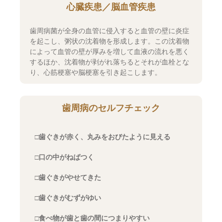
心臓疾患／脳血管疾患
歯周病菌が全身の血管に侵入すると血管の壁に炎症
を起こし、粥状の沈着物を形成します。この沈着物
によって血管の壁が厚みを増して血液の流れを悪く
するほか、沈着物が剥がれ落ちるとそれが血栓とな
り、心筋梗塞や脳梗塞を引き起こします。
歯周病のセルフチェック
□歯ぐきが赤く、丸みをおびたように見える
□口の中がねばつく
□歯ぐきがやせてきた
□歯ぐきがむずがゆい
□食べ物が歯と歯の間につまりやすい