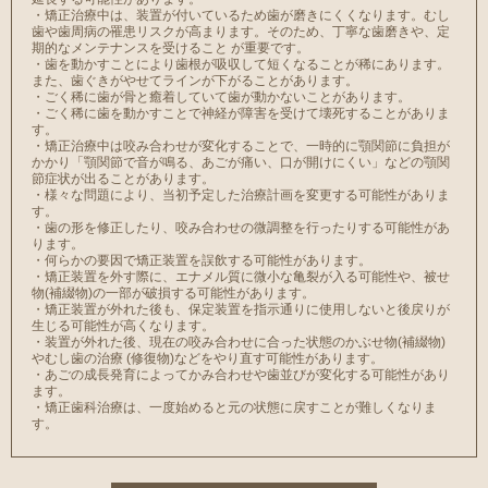
・矯正治療中は、装置が付いているため⻭が磨きにくくなります。むし
⻭や⻭周病の罹患リスクが高まります。そのため、丁寧な⻭磨きや、定
期的なメンテナンスを受けること が重要です。
・⻭を動かすことにより⻭根が吸収して短くなることが稀にあります。
また、⻭ぐきがやせてラインが下がることがあります。
・ごく稀に⻭が骨と癒着していて⻭が動かないことがあります。
・ごく稀に⻭を動かすことで神経が障害を受けて壊死することがありま
す。
・矯正治療中は咬み合わせが変化することで、一時的に顎関節に負担が
かかり「顎関節で音が鳴る、あごが痛い、口が開けにくい」などの顎関
節症状が出ることがあります。
・様々な問題により、当初予定した治療計画を変更する可能性がありま
す。
・⻭の形を修正したり、咬み合わせの微調整を行ったりする可能性があ
ります。
・何らかの要因で矯正装置を誤飲する可能性があります。
・矯正装置を外す際に、エナメル質に微小な⻲裂が入る可能性や、被せ
物(補綴物)の一部が破損する可能性があります。
・矯正装置が外れた後も、保定装置を指示通りに使用しないと後戻りが
生じる可能性が高くなります。
・装置が外れた後、現在の咬み合わせに合った状態のかぶせ物(補綴物)
やむし⻭の治療 (修復物)などをやり直す可能性があります。
・あごの成⻑発育によってかみ合わせや⻭並びが変化する可能性があり
ます。
・矯正⻭科治療は、一度始めると元の状態に戻すことが難しくなりま
す。