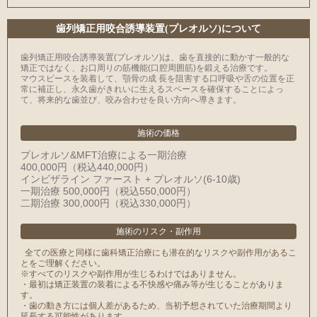
⻭列矯正用咬合誘導装置(プレオルソ)について
歯列矯正用咬合誘導装置(プレオルソ)は、歯を直接的に動かす一般的な
矯正ではなく、お口周りの筋機能(口腔周囲筋)を鍛える治療です。
マウスピースを装着して、顎骨の成 長を阻害する口呼吸や舌の位置を正
常に補正し、永久歯がきれいに生えるスペースを確保することによっ
て、将来的な歯並び、咬み合わせを良い方向へ導きます。
施術の価格
プレオルソ&MFT治療による一期治療
400,000円（税込440,000円）
インビザライン ファースト + プレオルソ(6-10歳)
一期治療 500,000円（税込550,000円）
二期治療 300,000円（税込330,000円）
施術のリスク
・
副作用
全ての医療と同様に⻭科矯正治療にも潜在的なリスクや副作用があるこ
とをご理解ください。
※すべてのリスクや副作用が生じるわけではありません。
・最初は矯正装置の装着による不快感や痛み等が生じることがありま
す。
・⻭の動き方には個人差があるため、当初予想されていた治療期間より
延⻑する可能性があります。