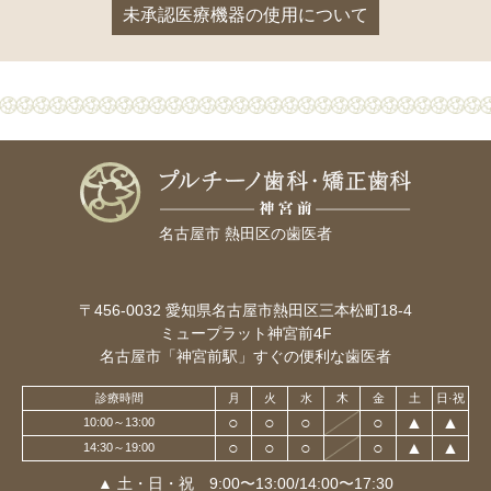
未承認医療機器の使用について
名古屋市 熱田区の歯医者
〒456-0032
愛知県名古屋市熱田区三本松町18-4
ミュープラット神宮前4F
名古屋市「神宮前駅」すぐの便利な歯医者
診療時間
月
火
水
木
金
土
日·祝
○
○
○
○
▲
▲
10:00～13:00
○
○
○
○
▲
▲
14:30～19:00
▲ 土・日・祝 9:00〜13:00/14:00〜17:30