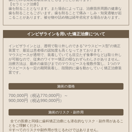
【セラミック治療】
⻭を削ることとなります。また場合によっては、治療箇所周囲の健康な
⻭を削ることもございます。⻭を削ることで痛み・しみ・知覚過敏が起
こることがあります。被せ物や詰め物は経年劣化する場合があります。
インビザラインを用いた矯正治療について
インビザラインとは、透明で取り外しのできる”マウスピース型”の矯正
装置で、最近は患者様の認知度も高くなってきております。
マウスピースが透明で、装着していても目立たず食事中などは取り外し
が可能なので、従来のワイヤー矯正の様なわずらわしさがありません。
治療方法は、最終の歯並びまでのマウスピースを複数作製し、1つのマ
ウスピースを一定の期間装着し、段階的に歯を動かしていく矯正治療装
置です。
施術の価格
700,000円（税込770,000円）～
900,000円（税込990,000円）
施術のリスク
・
副作用
全ての医療と同様に歯科矯正治療にも潜在的なリスク・副作用があるこ
とをご理解ください。
※すべてのリスクや副作用が生じるわけではありません。