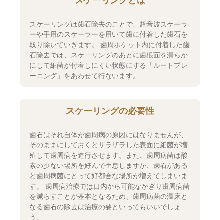
スケーリングとは
スケーリングは歯石除去のことで、超音波スケーラ
ーや手用のスケーラーを用いて歯に付着した歯石を
取り除いていきます。 歯周ポケット内に付着した歯
石除去では、スケーリングのあとに歯根面を滑らか
にして細菌が付着しにくい状態にする「ルートプレ
ーニング」をあわせて行ないます。
スケーリングの必要性
歯石はそれ自体が歯周病の原因にはなりませんが、
そのままにしておくとザラザラした表面に細菌が増
殖して歯周病を進行させます。また、歯周病菌は酸
素の少ない場所を好んで生息しますが、歯石がある
と歯周病菌にとって好都合な場所が増えてしまいま
す。 歯周病治療では口内から可能なかぎり歯周病菌
を減らすことが基本となるため、歯周病菌の温床と
なる歯石の除去は治療の要といってもいいでしょ
う。