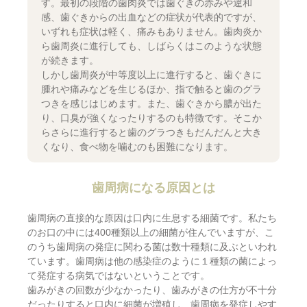
す。最初の段階の歯肉炎では歯ぐきの赤みや違和
感、歯ぐきからの出血などの症状が代表的ですが、
いずれも症状は軽く、痛みもありません。歯肉炎か
ら歯周炎に進行しても、しばらくはこのような状態
が続きます。
しかし歯周炎が中等度以上に進行すると、歯ぐきに
腫れや痛みなどを生じるほか、指で触ると歯のグラ
つきを感じはじめます。また、歯ぐきから膿が出た
り、口臭が強くなったりするのも特徴です。そこか
らさらに進行すると歯のグラつきもだんだんと大き
くなり、食べ物を噛むのも困難になります。
歯周病になる原因とは
歯周病の直接的な原因は口内に生息する細菌です。私たち
のお口の中には400種類以上の細菌が住んでいますが、こ
のうち歯周病の発症に関わる菌は数十種類に及ぶといわれ
ています。歯周病は他の感染症のように１種類の菌によっ
て発症する病気ではないということです。
歯みがきの回数が少なかったり、歯みがきの仕方が不十分
だったりすると口内に細菌が増殖し、歯周病を発症しやす