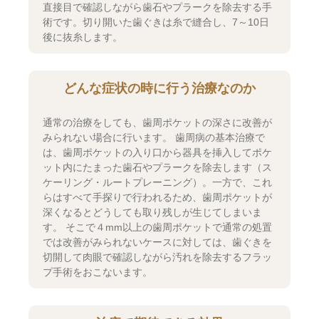
直接目で確認しながら歯石やプラークを除去する手
術です。切り開いた歯ぐきは糸で縫合し、7～10日
後に抜糸します。
どんな症状の時に行う治療なのか
通常の治療をしても、歯周ポケットの深さに改善が
みられない場合に行います。 歯周病の基本治療で
は、歯周ポケットの入り口から器具を挿入してポケ
ット内にたまった歯石やプラークを除去します（ス
ケーリング・ルートプレーニング）。一方で、これ
らはすべて手探りで行われるため、歯周ポケットが
深くなるとどうしても取り残しが生じてしまいま
す。 そこで４mm以上の歯周ポケットで通常の処置
では改善がみられないケースに対しては、歯ぐきを
切開して肉眼で確認しながら汚れを除去するフラッ
プ手術をおこないます。