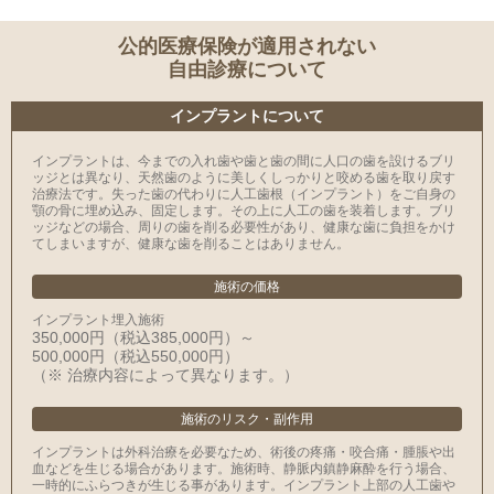
公的医療保険が適用されない
自由診療について
インプラントについて
インプラントは、今までの入れ歯や歯と歯の間に人口の歯を設けるブリ
ッジとは異なり、天然歯のように美しくしっかりと咬める歯を取り戻す
治療法です。失った歯の代わりに人工歯根（インプラント）をご自身の
顎の骨に埋め込み、固定します。その上に人工の歯を装着します。ブリ
ッジなどの場合、周りの歯を削る必要性があり、健康な歯に負担をかけ
てしまいますが、健康な歯を削ることはありません。
施術の価格
インプラント埋入施術
350,000円（税込385,000円）～
500,000円（税込550,000円）
（※ 治療内容によって異なります。）
施術のリスク・副作用
インプラントは外科治療を必要なため、術後の疼痛・咬合痛・腫脹や出
血などを生じる場合があります。施術時、静脈内鎮静麻酔を行う場合、
一時的にふらつきが生じる事があります。インプラント上部の人工歯や