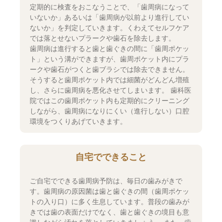
定期的に検査をおこなうことで、「歯周病になって
いないか」あるいは「歯周病が以前より進行してい
ないか」を判定していきます。くわえてセルフケア
では落とせないプラークや歯石を除去します。
歯周病は進行すると歯と歯ぐきの間に「歯周ポケッ
ト」という溝ができますが、歯周ポケット内にプラ
ークや歯石がつくと歯ブラシでは除去できません。
そうすると歯周ポケット内では細菌がどんどん増殖
し、さらに歯周病を悪化させてしまいます。 歯科医
院ではこの歯周ポケット内も定期的にクリーニング
しながら、歯周病になりにくい（進行しない）口腔
環境をつくりあげていきます。
自宅でできること
ご自宅でできる歯周病予防は、毎日の歯みがきで
す。歯周病の原因菌は歯と歯ぐきの間（歯周ポケッ
トの入り口）に多く生息しています。普段の歯みが
きでは歯の表面だけでなく、歯と歯ぐきの境目も意