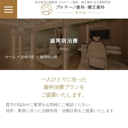
名古屋市の歯医者 プルチーノ歯科・矯正歯科 名古屋神宮前
歯周病治療
Perio
ホーム
>
診療内容
>
歯周病治療
一人ひとりに合った
歯科治療プランを
ご提案いたします。
貴方の悩みやご要望をお気軽にご相談ください。
目的・要望に沿った治療内容・治療計画をご提案いたします。