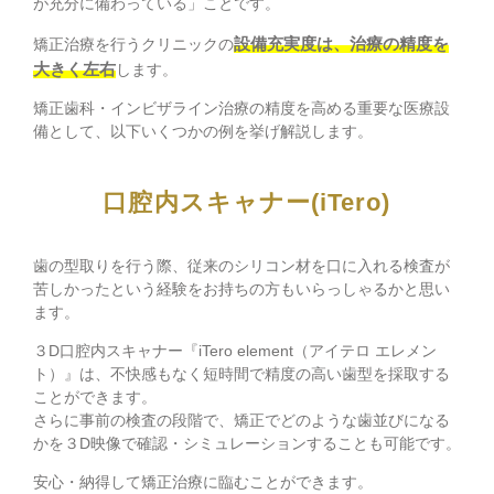
が充分に備わっている」ことです。
設備充実度は、治療の精度を
矯正治療を行うクリニックの
大きく左右
します。
矯正歯科・インビザライン治療の精度を高める重要な医療設
備として、以下いくつかの例を挙げ解説します。
口腔内スキャナー(iTero)
歯の型取りを行う際、従来のシリコン材を口に入れる検査が
苦しかったという経験をお持ちの方もいらっしゃるかと思い
ます。
３D口腔内スキャナー『iTero element（アイテロ エレメン
ト）』は、不快感もなく短時間で精度の高い歯型を採取する
ことができます。
さらに事前の検査の段階で、矯正でどのような歯並びになる
かを３D映像で確認・シミュレーションすることも可能です。
安心・納得して矯正治療に臨むことができます。