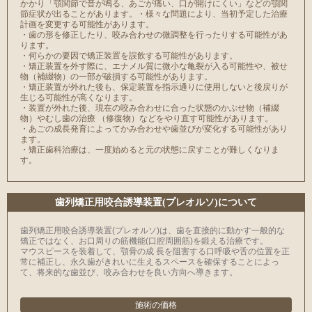
かかり「顎関節で音が鳴る、あごが痛い、口が開けにくい」などの顎関
節症状が出ることがあります。 ・様々な問題により、当初予定した治療
計画を変更する可能性があります。
・歯の形を修正したり、咬み合わせの微調整を行ったりする可能性があ
ります。
・何らかの要因で矯正装置を誤飲する可能性があります。
・矯正装置を外す際に、エナメル質に微小な亀裂が入る可能性や、被せ
物（補綴物）の一部が破損する可能性があります。
・矯正装置が外れた後も、保定装置を指示通りに使用しないと後戻りが
生じる可能性が高くなります。
・装置が外れた後、現在の咬み合わせに合った状態のかぶせ物（補綴
物）やむし歯の治療 （修復物）などをやり直す可能性があります。
・あごの成長発育によってかみ合わせや歯並びが変化する可能性があり
ます。
・矯正歯科治療は、一度始めると元の状態に戻すことが難しくなりま
す。
⻭列矯正用咬合誘導装置(プレオルソ)について
歯列矯正用咬合誘導装置(プレオルソ)は、歯を直接的に動かす一般的な
矯正ではなく、お口周りの筋機能(口腔周囲筋)を鍛える治療です。
マウスピースを装着して、顎骨の成 長を阻害する口呼吸や舌の位置を正
常に補正し、永久歯がきれいに生えるスペースを確保することによっ
て、将来的な歯並び、咬み合わせを良い方向へ導きます。
施術の価格