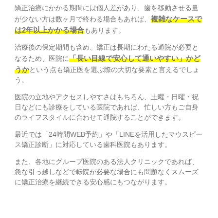
矯正治療にかかる期間には個人差があり、歯を移動させる量
複雑なケースで
が少ない方は数ヶ月で終わる場合もあれば、
は2年以上かかる場合
もあります。
治療後の保定期間も含め、矯正は長期にわたる通院が必要と
「長い目線で安心して通いやすい」かど
なるため、医院に
うか
という点も矯正医を選ぶ際の大切な要素と言えるでしょ
う。
医院の立地やアクセスしやすさはもちろん、土曜・日曜・祝
日などにも診療をしている医院であれば、忙しい方もご自身
のライフスタイルに合わせて通院することができます。
最近では「24時間WEB予約」や「LINEを活用したマウスピー
ス矯正診断」に対応している歯科医院もあります。
また、各地にグループ医院のある法人クリニックであれば、
急な引っ越しなどで転院が必要な場合にも問題なくスムーズ
に矯正治療を継続できる安心感にもつながります。