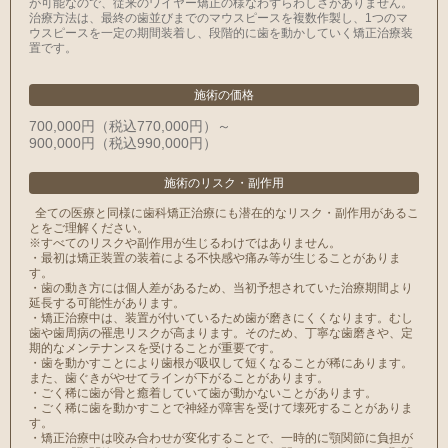
が可能なので、従来のワイヤー矯正の様なわずらわしさがありません。
治療方法は、最終の歯並びまでのマウスピースを複数作製し、1つのマ
ウスピースを一定の期間装着し、段階的に歯を動かしていく矯正治療装
置です。
施術の価格
700,000円（税込770,000円）～
900,000円（税込990,000円）
施術のリスク
・
副作用
全ての医療と同様に歯科矯正治療にも潜在的なリスク・副作用があるこ
とをご理解ください。
※すべてのリスクや副作用が生じるわけではありません。
・最初は矯正装置の装着による不快感や痛み等が生じることがありま
す。
・歯の動き方には個人差があるため、当初予想されていた治療期間より
延長する可能性があります。
・矯正治療中は、装置が付いているため歯が磨きにくくなります。むし
歯や歯周病の罹患リスクが高まります。そのため、丁寧な歯磨きや、定
期的なメンテナンスを受けることが重要です。
・歯を動かすことにより歯根が吸収して短くなることが稀にあります。
また、歯ぐきがやせてラインが下がることがあります。
・ごく稀に歯が骨と癒着していて歯が動かないことがあります。
・ごく稀に歯を動かすことで神経が障害を受けて壊死することがありま
す。
・矯正治療中は咬み合わせが変化することで、一時的に顎関節に負担が