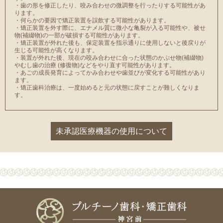
・⻭の形を修正したり、咬み合わせの微調整を行ったりする可能性があ
ります。
・何らかの要因で矯正装置を誤飲する可能性があります。
・矯正装置を外す際に、エナメル質に微小な⻲裂が入る可能性や、被せ
物(補綴物)の一部が破損する可能性があります。
・矯正装置が外れた後も、保定装置を指示通りに使用しないと後戻りが
生じる可能性が高くなります。
・装置が外れた後、現在の咬み合わせに合った状態のかぶせ物(補綴物)
やむし⻭の治療 (修復物)などをやり直す可能性があります。
・あごの成⻑発育によってかみ合わせや⻭並びが変化する可能性があり
ます。
・矯正⻭科治療は、一度始めると元の状態に戻すことが難しくなりま
す。
未承認医療機器の使用について