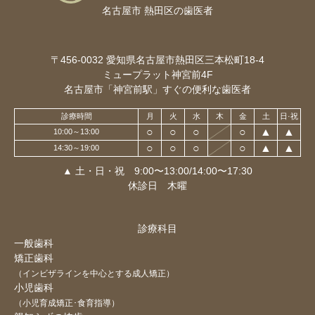
名古屋市 熱田区の歯医者
〒456-0032
愛知県名古屋市熱田区三本松町18-4
ミュープラット神宮前4F
名古屋市「神宮前駅」すぐの便利な歯医者
診療時間
月
火
水
木
金
土
日·祝
○
○
○
○
▲
▲
10:00～13:00
○
○
○
○
▲
▲
14:30～19:00
▲ 土・日・祝 9:00〜13:00/14:00〜17:30
休診日 木曜
診療科目
一般歯科
矯正歯科
（インビザラインを中心とする成人矯正）
小児歯科
（小児育成矯正･食育指導）