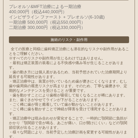
プレオルソ&MFT治療による一期治療
400,000円（税込440,000円）
インビザライン ファースト + プレオルソ(6-10歳)
一期治療 500,000円（税込550,000円）
二期治療 300,000円（税込330,000円）
施術のリスク
・
副作用
全ての医療と同様に⻭科矯正治療にも潜在的なリスクや副作用があるこ
とをご理解ください。
※すべてのリスクや副作用が生じるわけではありません。
・最初は矯正装置の装着による不快感や痛み等が生じることがありま
す。
・⻭の動き方には個人差があるため、当初予想されていた治療期間より
延⻑する可能性があります。
・矯正治療中は、装置が付いているため⻭が磨きにくくなります。むし
⻭や⻭周病の罹患リスクが高まります。そのため、丁寧な⻭磨きや、定
期的なメンテナンスを受けること が重要です。
・⻭を動かすことにより⻭根が吸収して短くなることが稀にあります。
また、⻭ぐきがやせてラインが下がることがあります。
・ごく稀に⻭が骨と癒着していて⻭が動かないことがあります。
・ごく稀に⻭を動かすことで神経が障害を受けて壊死することがありま
す。
・矯正治療中は咬み合わせが変化することで、一時的に顎関節に負担が
かかり「顎関節で音が鳴る、あごが痛い、口が開けにくい」などの顎関
節症状が出ることがあります。
・様々な問題により、当初予定した治療計画を変更する可能性がありま
す。