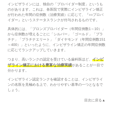
インビザラインには、独自の「プロバイダー制度」というも
のがあります。これは、各医院で実際にインビザライン矯正
が行われた年間の症例数（治療実績）に応じて、『○○プロバ
イダー』というステータスランクが付与されるものです。
具体的には、「ブロンズプロバイダー（年間症例数1～10）」
から症例数が増えるごとに「シルバー」「ゴールド」「プラ
チナ」「プラチナエリート」「ダイヤモンド（年間症例数151
～400）」といったように、インビザライン矯正の年間症例数
に応じてランクアップしていきます。
インビ
つまり、高いランクの認定を受けている歯科医ほど、
ザライン矯正における豊富な治療実績
があることが一目で
分かります。
インビザライン認定ランクを確認することは、インビザライ
ンの名医を見極める上で、わかりやすい基準の一つとなるで
しょう。
目次に戻る