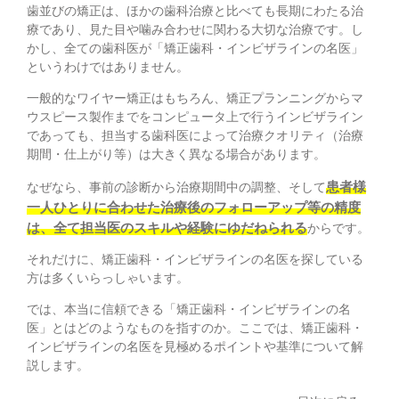
歯並びの矯正は、ほかの歯科治療と比べても長期にわたる治
療であり、見た目や噛み合わせに関わる大切な治療です。し
かし、全ての歯科医が「矯正歯科・インビザラインの名医」
というわけではありません。
一般的なワイヤー矯正はもちろん、矯正プランニングからマ
ウスピース製作までをコンピュータ上で行うインビザライン
であっても、担当する歯科医によって治療クオリティ（治療
期間・仕上がり等）は大きく異なる場合があります。
患者様
なぜなら、事前の診断から治療期間中の調整、そして
一人ひとりに合わせた治療後のフォローアップ等の精度
は、全て担当医のスキルや経験にゆだねられる
からです。
それだけに、矯正歯科・インビザラインの名医を探している
方は多くいらっしゃいます。
では、本当に信頼できる「矯正歯科・インビザラインの名
医」とはどのようなものを指すのか。ここでは、矯正歯科・
インビザラインの名医を見極めるポイントや基準について解
説します。