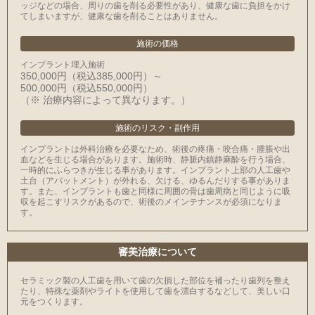
ッジなどの場合、周りの歯を削る必要性があり、健康な歯に負担をかけ
てしまいますが、健康な歯を削ることはありません。
施術の価格
インプラント埋入施術
350,000円（税込385,000円）～
500,000円（税込550,000円）
（※ 治療内容によって異なります。）
施術のリスク・副作用
インプラントは外科治療を必要なため、術後の疼痛・咬合痛・腫脹や出
血などを生じる場合があります。施術時、静脈内鎮静麻酔を行う場合、
一時的にふらつきが生じる事があります。インプラント上部の人工歯や
土台（アバットメント）が外れる、欠ける、ゆるんだりする事がありま
す。また、インプラントも歯と同様に周囲の骨は歯周病と同じように吸
収を起こすリスクがあるので、術後のメインテナンスが必須になりま
す。
審美治療について
セラミック製の⼈⼯⻭を⽤いて⻭の⽋損した部位を補ったり⻭列を整え
たり、特殊な薬剤やライトを使⽤して⻭を漂⽩するなどして、美しい⼝
元をつくります。