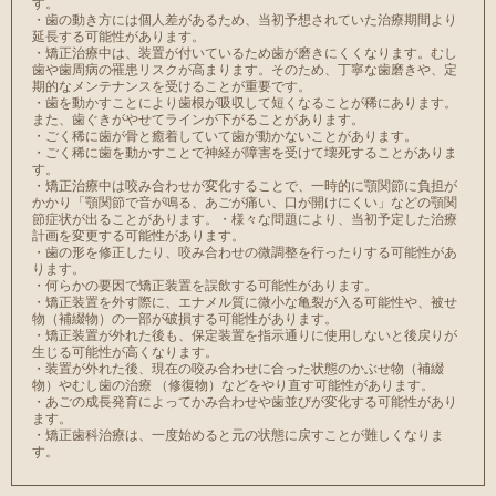
す。
・歯の動き方には個人差があるため、当初予想されていた治療期間より
延長する可能性があります。
・矯正治療中は、装置が付いているため歯が磨きにくくなります。むし
歯や歯周病の罹患リスクが高まります。そのため、丁寧な歯磨きや、定
期的なメンテナンスを受けることが重要です。
・歯を動かすことにより歯根が吸収して短くなることが稀にあります。
また、歯ぐきがやせてラインが下がることがあります。
・ごく稀に歯が骨と癒着していて歯が動かないことがあります。
・ごく稀に歯を動かすことで神経が障害を受けて壊死することがありま
す。
・矯正治療中は咬み合わせが変化することで、一時的に顎関節に負担が
かかり「顎関節で音が鳴る、あごが痛い、口が開けにくい」などの顎関
節症状が出ることがあります。 ・様々な問題により、当初予定した治療
計画を変更する可能性があります。
・歯の形を修正したり、咬み合わせの微調整を行ったりする可能性があ
ります。
・何らかの要因で矯正装置を誤飲する可能性があります。
・矯正装置を外す際に、エナメル質に微小な亀裂が入る可能性や、被せ
物（補綴物）の一部が破損する可能性があります。
・矯正装置が外れた後も、保定装置を指示通りに使用しないと後戻りが
生じる可能性が高くなります。
・装置が外れた後、現在の咬み合わせに合った状態のかぶせ物（補綴
物）やむし歯の治療 （修復物）などをやり直す可能性があります。
・あごの成長発育によってかみ合わせや歯並びが変化する可能性があり
ます。
・矯正歯科治療は、一度始めると元の状態に戻すことが難しくなりま
す。