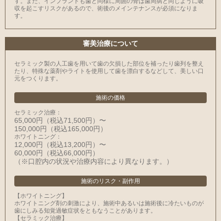
す。また、インプラントも歯と同様に周囲の骨は歯周病と同じように吸
収を起こすリスクがあるので、術後のメインテナンスが必須になりま
す。
審美治療について
セラミック製の⼈⼯⻭を⽤いて⻭の⽋損した部位を補ったり⻭列を整え
たり、特殊な薬剤やライトを使⽤して⻭を漂⽩するなどして、美しい⼝
元をつくります。
施術の価格
セラミック治療：
65,000円（税込71,500円）〜
150,000円（税込165,000円）
ホワイトニング：
12,000円（税込13,200円）〜
60,000円（税込66,000円）
（※⼝腔内の状況や治療内容により異なります。）
施術のリスク・副作用
【ホワイトニング】
ホワイトニング剤の刺激により、施術中あるいは施術後に冷たいものが
⻭にしみる知覚過敏症状をともなうことがあります。
【セラミック治療】