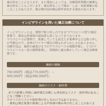
⻭を削ることとなります。また場合によっては、治療箇所周囲の健康な
⻭を削ることもございます。⻭を削ることで痛み・しみ・知覚過敏が起
こることがあります。被せ物や詰め物は経年劣化する場合があります。
インビザラインを用いた矯正治療について
インビザラインとは、透明で取り外しのできる”マウスピース型”の矯正
装置で、最近は患者様の認知度も高くなってきております。
マウスピースが透明で、装着していても目立たず食事中などは取り外し
が可能なので、従来のワイヤー矯正の様なわずらわしさがありません。
治療方法は、最終の歯並びまでのマウスピースを複数作製し、1つのマ
ウスピースを一定の期間装着し、段階的に歯を動かしていく矯正治療装
置です。
施術の価格
700,000円（税込770,000円）～
900,000円（税込990,000円）
施術のリスク
・
副作用
全ての医療と同様に歯科矯正治療にも潜在的なリスク・副作用があるこ
とをご理解ください。
※すべてのリスクや副作用が生じるわけではありません。
・最初は矯正装置の装着による不快感や痛み等が生じることがありま