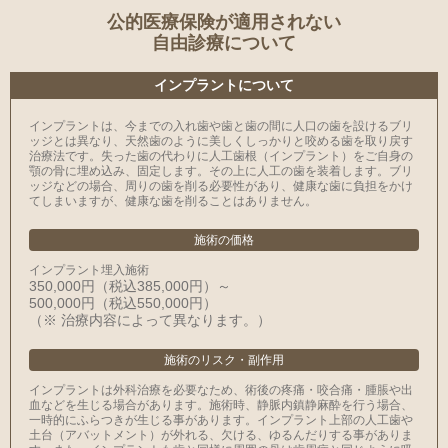
公的医療保険が適用されない
自由診療について
インプラントについて
インプラントは、今までの入れ歯や歯と歯の間に人口の歯を設けるブリ
ッジとは異なり、天然歯のように美しくしっかりと咬める歯を取り戻す
治療法です。失った歯の代わりに人工歯根（インプラント）をご自身の
顎の骨に埋め込み、固定します。その上に人工の歯を装着します。ブリ
ッジなどの場合、周りの歯を削る必要性があり、健康な歯に負担をかけ
てしまいますが、健康な歯を削ることはありません。
施術の価格
インプラント埋入施術
350,000円（税込385,000円）～
500,000円（税込550,000円）
（※ 治療内容によって異なります。）
施術のリスク・副作用
インプラントは外科治療を必要なため、術後の疼痛・咬合痛・腫脹や出
血などを生じる場合があります。施術時、静脈内鎮静麻酔を行う場合、
一時的にふらつきが生じる事があります。インプラント上部の人工歯や
土台（アバットメント）が外れる、欠ける、ゆるんだりする事がありま