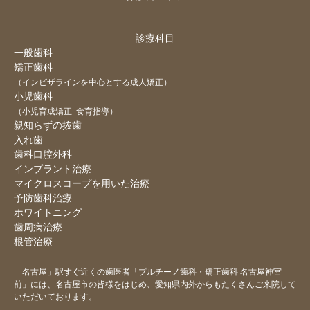
診療科目
一般歯科
矯正歯科
（インビザラインを中心とする成人矯正）
小児歯科
（小児育成矯正･食育指導）
親知らずの抜歯
入れ歯
歯科口腔外科
インプラント治療
マイクロスコープを用いた治療
予防歯科治療
ホワイトニング
歯周病治療
根管治療
「名古屋」駅すぐ近くの歯医者「プルチーノ歯科・矯正歯科 名古屋神宮
前」には、名古屋市の皆様をはじめ、
愛知県内外からもたくさんご来院して
いただいております。