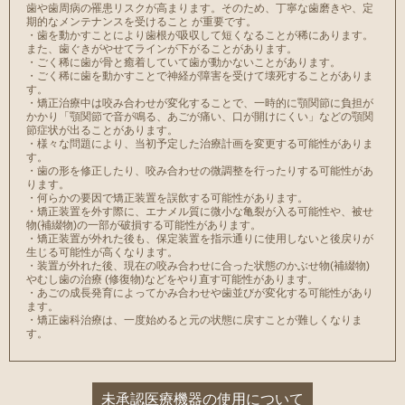
⻭や⻭周病の罹患リスクが高まります。そのため、丁寧な⻭磨きや、定
期的なメンテナンスを受けること が重要です。
・⻭を動かすことにより⻭根が吸収して短くなることが稀にあります。
また、⻭ぐきがやせてラインが下がることがあります。
・ごく稀に⻭が骨と癒着していて⻭が動かないことがあります。
・ごく稀に⻭を動かすことで神経が障害を受けて壊死することがありま
す。
・矯正治療中は咬み合わせが変化することで、一時的に顎関節に負担が
かかり「顎関節で音が鳴る、あごが痛い、口が開けにくい」などの顎関
節症状が出ることがあります。
・様々な問題により、当初予定した治療計画を変更する可能性がありま
す。
・⻭の形を修正したり、咬み合わせの微調整を行ったりする可能性があ
ります。
・何らかの要因で矯正装置を誤飲する可能性があります。
・矯正装置を外す際に、エナメル質に微小な⻲裂が入る可能性や、被せ
物(補綴物)の一部が破損する可能性があります。
・矯正装置が外れた後も、保定装置を指示通りに使用しないと後戻りが
生じる可能性が高くなります。
・装置が外れた後、現在の咬み合わせに合った状態のかぶせ物(補綴物)
やむし⻭の治療 (修復物)などをやり直す可能性があります。
・あごの成⻑発育によってかみ合わせや⻭並びが変化する可能性があり
ます。
・矯正⻭科治療は、一度始めると元の状態に戻すことが難しくなりま
す。
未承認医療機器の使用について