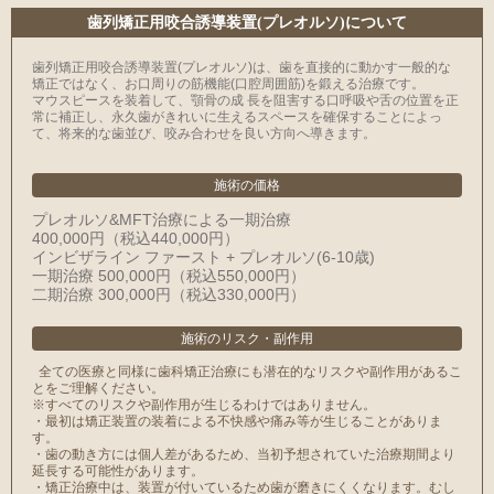
⻭列矯正用咬合誘導装置(プレオルソ)について
歯列矯正用咬合誘導装置(プレオルソ)は、歯を直接的に動かす一般的な
矯正ではなく、お口周りの筋機能(口腔周囲筋)を鍛える治療です。
マウスピースを装着して、顎骨の成 長を阻害する口呼吸や舌の位置を正
常に補正し、永久歯がきれいに生えるスペースを確保することによっ
て、将来的な歯並び、咬み合わせを良い方向へ導きます。
施術の価格
プレオルソ&MFT治療による一期治療
400,000円（税込440,000円）
インビザライン ファースト + プレオルソ(6-10歳)
一期治療 500,000円（税込550,000円）
二期治療 300,000円（税込330,000円）
施術のリスク
・
副作用
全ての医療と同様に⻭科矯正治療にも潜在的なリスクや副作用があるこ
とをご理解ください。
※すべてのリスクや副作用が生じるわけではありません。
・最初は矯正装置の装着による不快感や痛み等が生じることがありま
す。
・⻭の動き方には個人差があるため、当初予想されていた治療期間より
延⻑する可能性があります。
・矯正治療中は、装置が付いているため⻭が磨きにくくなります。むし