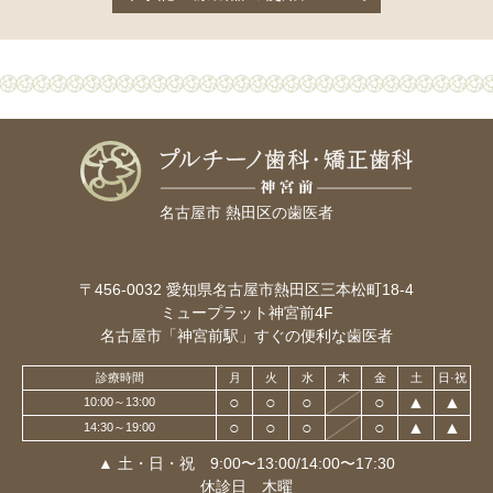
名古屋市 熱田区の歯医者
〒456-0032
愛知県名古屋市熱田区三本松町18-4
ミュープラット神宮前4F
名古屋市「神宮前駅」すぐの便利な歯医者
診療時間
月
火
水
木
金
土
日·祝
○
○
○
○
▲
▲
10:00～13:00
○
○
○
○
▲
▲
14:30～19:00
▲ 土・日・祝 9:00〜13:00/14:00〜17:30
休診日 木曜