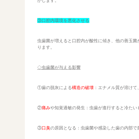
かします。
③口腔内環境を悪化させる
虫歯菌が増えると口腔内が酸性に傾き、他の善玉菌
ります。
◇虫歯菌が与える影響
①歯の脱灰による
構造の破壊
：エナメル質が溶けて
②
痛み
や知覚過敏の発生：虫歯が進行すると冷たい
③
口臭
の原因となる：虫歯菌や感染した歯の内部で