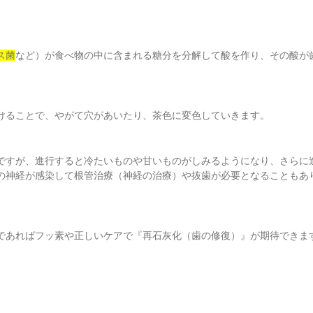
ス菌
など）が食べ物の中に含まれる糖分を分解して酸を作り、その酸が
けることで、やがて穴があいたり、茶色に変色していきます。
ですが、進行すると冷たいものや甘いものがしみるようになり、さらに
の神経が感染して根管治療（神経の治療）や抜歯が必要となることもあ
であればフッ素や正しいケアで『再石灰化（歯の修復）』が期待できま