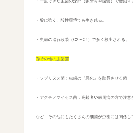
・一度できた虫歯の深部（象牙質や歯髄）で活動す
・酸に強く、酸性環境でも生き残る。
・虫歯の進行段階（C2〜C4）で多く検出される。
③その他の虫歯菌
・ソブリヌス菌：虫歯の『悪化』を助長させる菌
・アクチノマイセス菌：高齢者や歯周病の方で注意
など、その他にもたくさんの細菌が虫歯には関係し