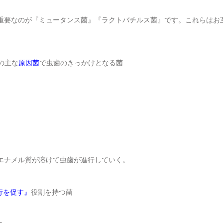
重要なのが『ミュータンス菌』『ラクトバチルス菌』です。これらはお
の主な
原因菌
で虫歯のきっかけとなる菌
。
エナメル質が溶けて虫歯が進行していく。
行を促す』
役割を持つ菌