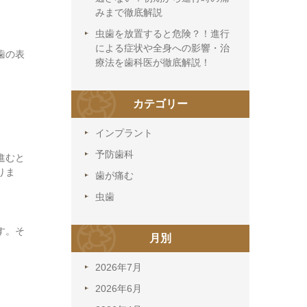
みまで徹底解説
虫歯を放置すると危険？！進行
による症状や全身への影響・治
歯の表
療法を歯科医が徹底解説！
カテゴリー
インプラント
予防歯科
進むと
りま
歯が痛む
虫歯
す。そ
月別
2026年7月
2026年6月