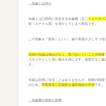
・虫歯とは何か
虫歯とは口腔内に存在する虫歯菌（主に
ミュータン
面（エナメル質）を溶かしてしまう病気です。
この現象を『脱灰』といい、歯の表面が少しずつ溶
初期の虫歯は痛みがなく、気づきにくいことが特徴
ズキズキとした強い痛みを感じます。放置すると歯
す。
虫歯は自然に治ることはありませんが、初期の段階
のため、
早期発見と定期的な歯科検診が大切
です。
・虫歯菌の役割と影響